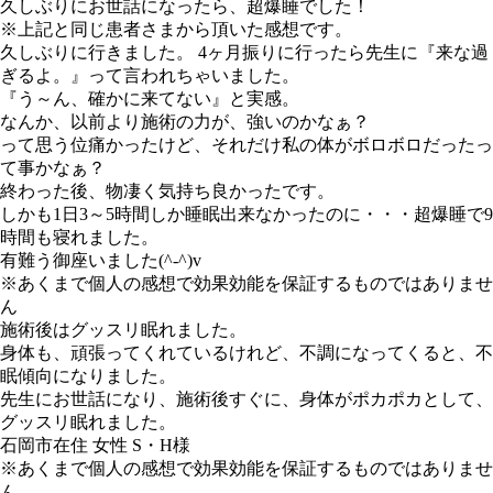
久しぶりにお世話になったら、超爆睡でした！
※上記と同じ患者さまから頂いた感想です。
久しぶりに行きました。 4ヶ月振りに行ったら先生に『来な過
ぎるよ。』って言われちゃいました。
『う～ん、確かに来てない』と実感。
なんか、以前より施術の力が、強いのかなぁ？
って思う位痛かったけど、それだけ私の体がボロボロだったっ
て事かなぁ？
終わった後、物凄く気持ち良かったです。
しかも1日3～5時間しか睡眠出来なかったのに・・・超爆睡で9
時間も寝れました。
有難う御座いました(^-^)v
※あくまで個人の感想で効果効能を保証するものではありませ
ん
施術後はグッスリ眠れました。
身体も、頑張ってくれているけれど、不調になってくると、不
眠傾向になりました。
先生にお世話になり、施術後すぐに、身体がポカポカとして、
グッスリ眠れました。
石岡市在住 女性 S・H様
※あくまで個人の感想で効果効能を保証するものではありませ
ん