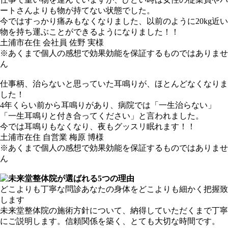
ートさんよりも物が持てない状態でした。
今ではすっかり痛みもなくなりました、以前のように20kg近い
物を持ち運ぶことができるようになりました！！
土浦市在住 会社員 佐野 実様
※あくまで個人の感想で効果効能を保証するものではありませ
ん
仕事柄、治らないと思っていた耳鳴りが、ほとんどなくなりま
した！
4年くらい前から耳鳴りがあり、病院では「一生治らない」
「一生耳鳴りと付き合ってください」と言われました。
今では耳鳴りもなくなり、夜もグッスリ眠れます！！
土浦市在住 自営業 梅原 博様
※あくまで個人の感想で効果効能を保証するものではありませ
ん
どこよりも丁寧な問診
あなたの身体をどこよりも細かく把握致
します
未来堂整体院の施術方針について、納得していただくまで丁寧
にご説明します。信頼関係を築く、とても大切な時間です。