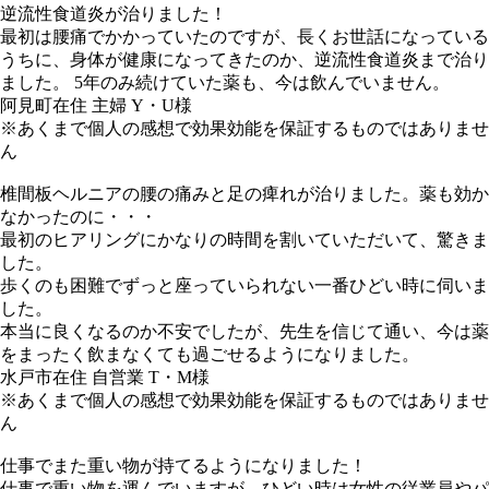
逆流性食道炎が治りました！
最初は腰痛でかかっていたのですが、長くお世話になっている
うちに、身体が健康になってきたのか、逆流性食道炎まで治り
ました。 5年のみ続けていた薬も、今は飲んでいません。
阿見町在住 主婦 Y・U様
※あくまで個人の感想で効果効能を保証するものではありませ
ん
椎間板ヘルニアの腰の痛みと足の痺れが治りました。薬も効か
なかったのに・・・
最初のヒアリングにかなりの時間を割いていただいて、驚きま
した。
歩くのも困難でずっと座っていられない一番ひどい時に伺いま
した。
本当に良くなるのか不安でしたが、先生を信じて通い、今は薬
をまったく飲まなくても過ごせるようになりました。
水戸市在住 自営業 T・M様
※あくまで個人の感想で効果効能を保証するものではありませ
ん
仕事でまた重い物が持てるようになりました！
仕事で重い物を運んでいますが、ひどい時は女性の従業員やパ