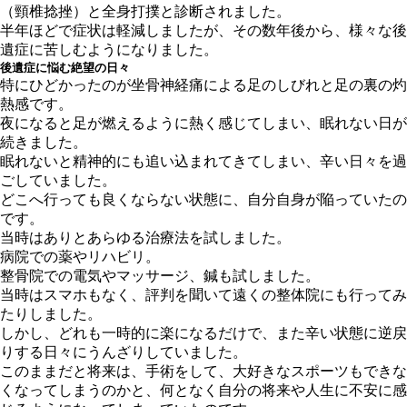
（頸椎捻挫）と全身打撲と診断
されました。
半年ほどで症状は軽減しましたが、その数年後から、様々な後
遺症に苦しむようになりました。
後遺症に悩む絶望の日々
特にひどかったのが坐骨神経痛による足のしびれと足の裏の灼
熱感です。
夜になると足が燃えるように熱く感じてしまい、眠れない日が
続きました。
眠れないと精神的にも追い込まれてきてしまい、辛い日々を過
ごしていました。
どこへ行っても良くならない状態に、自分自身が陥っていたの
です。
当時はありとあらゆる治療法を試しました。
病院での薬やリハビリ。
整骨院での電気やマッサージ、鍼も試しました。
当時はスマホもなく、評判を聞いて遠くの整体院にも行ってみ
たりしました。
しかし、どれも一時的に楽になるだけで、また辛い状態に逆戻
りする日々にうんざりしていました。
このままだと将来は、手術をして、大好きなスポーツもできな
くなってしまうのかと、何となく自分の将来や人生に不安に感