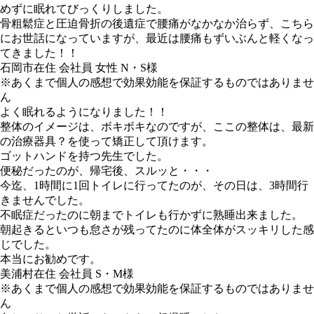
めずに眠れてびっくりしました。
骨粗鬆症と圧迫骨折の後遺症で腰痛がなかなか治らず、こちら
にお世話になっていますが、最近は腰痛もずいぶんと軽くなっ
てきました！！
石岡市在住 会社員 女性 N・S様
※あくまで個人の感想で効果効能を保証するものではありませ
ん
よく眠れるようになりました！！
整体のイメージは、ボキボキなのですが、ここの整体は、最新
の治療器具？を使って矯正して頂けます。
ゴットハンドを持つ先生でした。
便秘だったのが、帰宅後、スルッと・・・
今迄、1時間に1回トイレに行ってたのが、その日は、3時間行
きませんでした。
不眠症だったのに朝までトイレも行かずに熟睡出来ました。
朝起きるといつも怠さが残ってたのに体全体がスッキリした感
じでした。
本当にお勧めです。
美浦村在住 会社員 S・M様
※あくまで個人の感想で効果効能を保証するものではありませ
ん