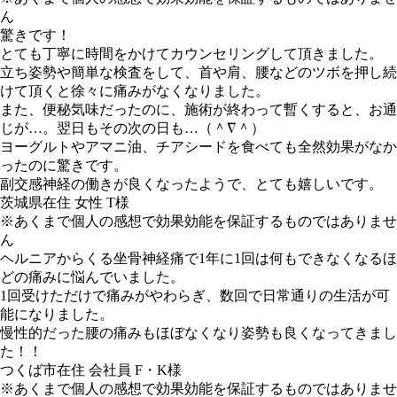
ん
驚きです！
とても丁寧に時間をかけてカウンセリングして頂きました。
立ち姿勢や簡単な検査をして、首や肩、腰などのツボを押し続
けて頂くと徐々に痛みがなくなりました。
また、便秘気味だったのに、施術が終わって暫くすると、お通
じが…。翌日もその次の日も…（＾∇＾）
ヨーグルトやアマニ油、チアシードを食べても全然効果がなか
ったのに驚きです。
副交感神経の働きが良くなったようで、とても嬉しいです。
茨城県在住 女性 T様
※あくまで個人の感想で効果効能を保証するものではありませ
ん
ヘルニアからくる坐骨神経痛で1年に1回は何もできなくなるほ
どの痛みに悩んでいました。
1回受けただけで痛みがやわらぎ、数回で日常通りの生活が可
能になりました。
慢性的だった腰の痛みもほぼなくなり姿勢も良くなってきまし
た！！
つくば市在住 会社員 F・K様
※あくまで個人の感想で効果効能を保証するものではありませ