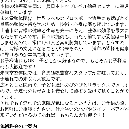
すので、安心してご来院ください。
本物の治療家集団の一員
日本トップレベル治療セミナーに毎月
参加しています
未来堂整体院は、世界レベルのプロスポーツ選手にも選ばれる
最新の整体技術を学ぶため、技術・心身は磨き続けています。
土浦市の皆様の健康と生命を第一に考え、整体の効果を最大に
もたらすためです。日々の施術も、当たり前ですが妥協は一切
しませんので、常に1人1人と真剣勝負しています。どうすれ
ば、皆様の支えになることが出来るのか、土浦市の皆様を健康
に導けるのか本気で考えています。
お子様連れもOK！
子どもが大好きなので、もちろんお子様連
れも大歓迎です！
未来堂整体院では、育児経験豊富なスタッフが常駐しており、
子連れでの来院も大歓迎です。
広々とした院内で、子ども達はのびのびとリラックスできます
ので、子連れのお母さまも安心して施術を受けて頂くことがで
きます。
それでも子連れでの来院が気になるという方は、ご予約の際、
お気軽にご相談ください。付き添いのパパやジイジ・バアバが
来ていただけるのであれば、もちろん大歓迎です！
施術料金のご案内