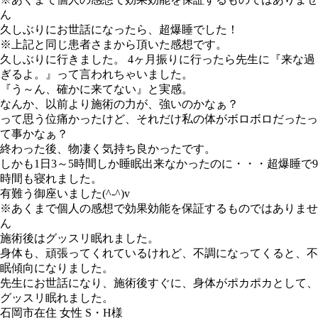
ん
久しぶりにお世話になったら、超爆睡でした！
※上記と同じ患者さまから頂いた感想です。
久しぶりに行きました。 4ヶ月振りに行ったら先生に『来な過
ぎるよ。』って言われちゃいました。
『う～ん、確かに来てない』と実感。
なんか、以前より施術の力が、強いのかなぁ？
って思う位痛かったけど、それだけ私の体がボロボロだったっ
て事かなぁ？
終わった後、物凄く気持ち良かったです。
しかも1日3～5時間しか睡眠出来なかったのに・・・超爆睡で9
時間も寝れました。
有難う御座いました(^-^)v
※あくまで個人の感想で効果効能を保証するものではありませ
ん
施術後はグッスリ眠れました。
身体も、頑張ってくれているけれど、不調になってくると、不
眠傾向になりました。
先生にお世話になり、施術後すぐに、身体がポカポカとして、
グッスリ眠れました。
石岡市在住 女性 S・H様