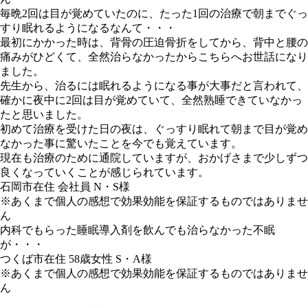
毎晩2回は目が覚めていたのに、たった1回の治療で朝までぐっ
すり眠れるようになるなんて・・・
最初にかかった時は、背骨の圧迫骨折をしてから、背中と腰の
痛みがひどくて、全然治らなかったからこちらへお世話になり
ました。
先生から、治るには眠れるようになる事が大事だと言われて、
確かに夜中に2回は目が覚めていて、全然熟睡できていなかっ
たと思いました。
初めて治療を受けた日の夜は、ぐっすり眠れて朝まで目が覚め
なかった事に驚いたことを今でも覚えています。
現在も治療のために通院していますが、おかげさまで少しずつ
良くなっていくことが感じられています。
石岡市在住 会社員 N・S様
※あくまで個人の感想で効果効能を保証するものではありませ
ん
内科でもらった睡眠導入剤を飲んでも治らなかった不眠
が・・・
つくば市在住 58歳女性 S・A様
※あくまで個人の感想で効果効能を保証するものではありませ
ん