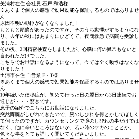
美浦村在住 会社員 石戸 和浩様
※あくまで個人の感想で効果効能を保証するものではありませ
ん
原因不明の動悸がなくなりました！
もともと頭痛があったのですが、そのうち動悸がするようにな
り、去年の秋にはあまりにひどくて、夜間救急で病院を受診し
ました。
その後、2回精密検査をしましたが、心臓に何の異常もないと
言われただけでした。
こちらでお世話になるようになって、今では全く動悸はなくな
りました！
土浦市在住 自営業 F・T様
※あくまで個人の感想で効果効能を保証するものではありませ
ん
10年続いた便秘症が、初めて行った日の翌日から3日連続でお
通じが・・・驚きです。
息子の紹介でこちらにお世話になりました。
突然両腕がしびれてきたので、腕のしびれを何とかしてほしく
て伺ったのですが、カウンセリングで腕のしびれの事だけでは
なく、他に辛いところはないか、若い時のケガのこととか、
色々な事をとても詳しく聞いてくださいました。