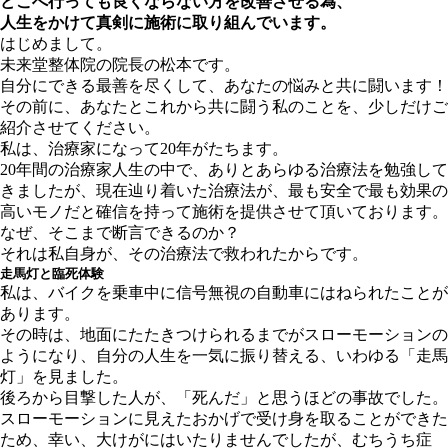
どこへ行っても良くならない方を改善させる為、
人生をかけて真剣に施術に取り組んでいます。
はじめまして。
未来堂整体院の院長の松本です。
自分にできる最善を尽くして、あなたの悩みと共に闘います！
その前に、あなたとこれから共に闘う私のことを、少しだけご
紹介させてください。
私は、治療家になって20年がたちます。
20年間の治療家人生の中で、ありとあらゆる治療法を勉強して
きましたが、現在辿り着いた治療法が、最も安全で最も効果の
高いモノだと確信を持って施術を提供させて頂いております。
なぜ、そこまで断言できるのか？
それは私自身が、その治療法で救われたからです。
走馬灯と臨死体験
私は、バイクを乗車中に信号無視の自動車にはねられたことが
あります。
その時は、地面にたたきつけられるまでがスローモーションの
ようになり、自分の人生を一気に振り替える、いわゆる「走馬
灯」を見ました。
後ろから目撃した人が、「死んだ」と思うほどの事故でした。
スローモーションに見えたおかげで受け身を取ることができた
ため、幸い、大けがにはいたりませんでしたが、
むちうち症