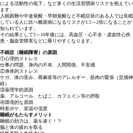
による活動性の低下」など多くの生活習慣病リスクを抱えてい
ます。
入眠困難や中途覚醒・早朝覚醒など不眠症状のある人では良眠
している人に比べ糖尿病になるリスクが1.5～2倍になることが
知られています。
その結果として5～10年後には、高血圧・心不全・虚血性心疾
患・脳血管障害などに罹りやすくなります。
不眠症（睡眠障害）の原因
①心理的ストレス
仕事の問題、身内の不幸、人間関係、不安感
②身体的ストレス
ケガ、体の歪み、蕁麻疹等のアレルギー、筋肉の緊張（交感神
経）
③薬理学的原因
薬、アルコール、たばこ、カフェイン等の摂取
④環境的な原因
時差ボケ、室温や湿度
睡眠がもたらすメリット
睡眠の効力は、薬を凌ぐ！？
脳と体の疲れを取る