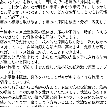
あなたの人生を振り返り、苦しんでいる痛みの原因を明確に
し、これからあなたが明るい未来に向かう準備です。しっかり
とお話させていただきますので、どんな些細なことでもお気軽
にご相談下さい。
痛みの根源を取り除きます
痛みの原因を検査・分析・説明しま
す
土浦市の未来堂整体院の整体は、痛みや不調を一時的に抑える
のではなく、お身体全体を正確に分析します。
痛みの部分だけでなく、根本的な原因を取り除き、私たちが本
来持っている、自然治癒力を最大限に高めます。免疫力が高ま
れば、ストレス社会に対抗することもできます。
原因の分析が出来れば、あなたは最高の人生を手に入れる準備
が整ったのと同じです。
怖い施術は一切ありません
優しい最小限の低刺激で原因にアプ
ローチします
未来堂整体院は、身体をひねってボキボキするような施術は一
切行っていません。
小さなお子様からご高齢の方まで、安全で安心な設備と、最高
の環境で、本物の整体を受けていただきます。快適な心地よさ
の共鳴振動装置で、根本原因と身体のバランスを身体の芯から
整えていきます。寝てしまう方もいるほど、快適な超低刺激で