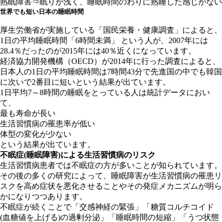
熟眠障害⇒眠りが浅く、睡眠時間のわりに熟睡した感じがない
世界でも短い日本の睡眠時間
厚生労働省が実施している「国民栄養・健康調査」によると、
1日の平均睡眠時間「6時間未満」 という人が、2007年には
28.4％だったのが2015年には40％近くになっています。
経済協力開発機構（OECD）が2014年に行った調査によると、
日本人の1日の平均睡眠時間は7時間43分で先進国の中でも韓国
に次いで2番目に短いという結果が出ています。
1日平均7～8時間の睡眠をとっている人は統計データにおい
て、
最も寿命が長い
生活習慣病の罹患率が低い
体型の変化が少ない
という結果が出ています。
不眠症(睡眠障害)による生活習慣病のリスク
生活習慣病患者では不眠症の方が多いことが知られています。
その後の多くの研究によって、睡眠障害が生活習慣病の罹患リ
スクを高め症状を悪化させることやその発症メカニズムが明ら
かになりつつあります。
不眠症が続くことで「交感神経の緊張」「糖質コルチコイド
(血糖値を上げる)の過剰分泌」「睡眠時間の短縮」「うつ状態