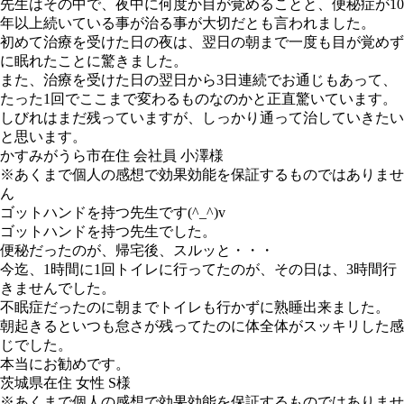
先生はその中で、夜中に何度か目が覚めることと、便秘症が10
年以上続いている事が治る事が大切だとも言われました。
初めて治療を受けた日の夜は、翌日の朝まで一度も目が覚めず
に眠れたことに驚きました。
また、治療を受けた日の翌日から3日連続でお通じもあって、
たった1回でここまで変わるものなのかと正直驚いています。
しびれはまだ残っていますが、しっかり通って治していきたい
と思います。
かすみがうら市在住 会社員 小澤様
※あくまで個人の感想で効果効能を保証するものではありませ
ん
ゴットハンドを持つ先生です(^_^)v
ゴットハンドを持つ先生でした。
便秘だったのが、帰宅後、スルッと・・・
今迄、1時間に1回トイレに行ってたのが、その日は、3時間行
きませんでした。
不眠症だったのに朝までトイレも行かずに熟睡出来ました。
朝起きるといつも怠さが残ってたのに体全体がスッキリした感
じでした。
本当にお勧めです。
茨城県在住 女性 S様
※あくまで個人の感想で効果効能を保証するものではありませ