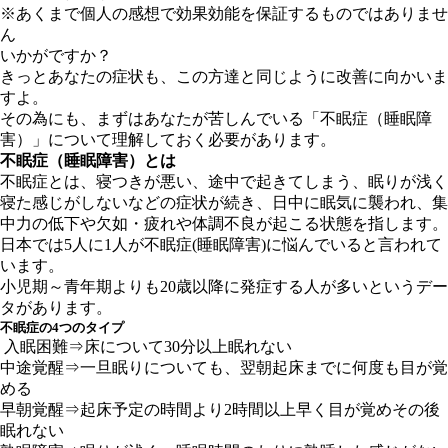
※あくまで個人の感想で効果効能を保証するものではありませ
ん
いかがですか？
きっとあなたの症状も、この方達と同じように改善に向かいま
すよ。
その為にも、まずはあなたが苦しんでいる「不眠症（睡眠障
害）」について理解しておく必要があります。
不眠症（睡眠障害）とは
不眠症とは、寝つきが悪い、途中で起きてしまう、眠りが浅く
寝た感じがしないなどの症状が続き、日中に眠気に襲われ、集
中力の低下や欠如・疲れや体調不良が起こる状態を指します。
日本では5人に1人が不眠症(睡眠障害)に悩んでいると言われて
います。
小児期～青年期よりも20歳以降に発症する人が多いというデー
タがあります。
不眠症の4つのタイプ
入眠困難⇒床について30分以上眠れない
中途覚醒⇒一旦眠りについても、翌朝起床までに何度も目が覚
める
早朝覚醒⇒起床予定の時間より2時間以上早く目が覚めその後
眠れない