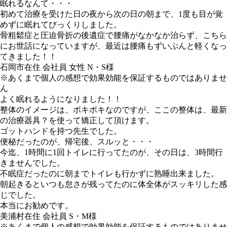
眠れるなんて・・・
初めて治療を受けた日の夜から次の日の朝まで、1度も目が覚
めずに眠れてびっくりしました。
骨粗鬆症と圧迫骨折の後遺症で腰痛がなかなか治らず、こちら
にお世話になっていますが、最近は腰痛もずいぶんと軽くなっ
てきました！！
石岡市在住 会社員 女性 N・S様
※あくまで個人の感想で効果効能を保証するものではありませ
ん
よく眠れるようになりました！！
整体のイメージは、ボキボキなのですが、ここの整体は、最新
の治療器具？を使って矯正して頂けます。
ゴットハンドを持つ先生でした。
便秘だったのが、帰宅後、スルッと・・・
今迄、1時間に1回トイレに行ってたのが、その日は、3時間行
きませんでした。
不眠症だったのに朝までトイレも行かずに熟睡出来ました。
朝起きるといつも怠さが残ってたのに体全体がスッキリした感
じでした。
本当にお勧めです。
美浦村在住 会社員 S・M様
※あくまで個人の感想で効果効能を保証するものではありませ